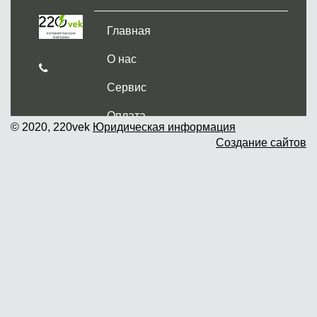
Главная
О нас
Сервис
Оплата
© 2020, 220vek
Юридическая информация
Создание сайтов
Доставка и самовывоз
Гарантия и возврат
Новости
Контакты
Прайслист
г. Москва, Дмитровское шоссе дом
62? стр.5 ( третий павильон от