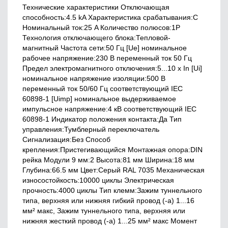
Технические характеристики Отключающая
способность:4.5 kA Характеристика срабатывания:C
Номинальный ток:25 A Количество полюсов:1P
Технология отключающего блока:Тепловой-
магнитный Частота сети:50 Гц [Ue] номинальное
рабочее напряжение:230 В переменный ток 50 Гц
Предел электромагнитного отключения:5...10 x In [Ui]
номинальное напряжение изоляции:500 В
переменный ток 50/60 Гц соответствующий IEC
60898-1 [Uimp] номинальное выдерживаемое
импульсное напряжение:4 кВ соответствующий IEC
60898-1 Индикатор положения контакта:Да Тип
управления:Тумблерный переключатель
Сигнализация:Без Способ
крепления:Пристегивающийся Монтажная опора:DIN
рейка Модули 9 мм:2 Высота:81 мм Ширина:18 мм
Глубина:66.5 мм Цвет:Серый RAL 7035 Механическая
износостойкость:10000 циклы Электрическая
прочность:4000 циклы Тип клемм:Зажим туннельного
типа, верхняя или нижняя гибкий провод (-а) 1...16
мм² макс, Зажим туннельного типа, верхняя или
нижняя жесткий провод (-а) 1...25 мм² макс Момент