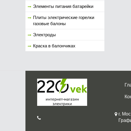
Элементы питания батарейки
Плиты электрические горелки
газовые балоны
Электроды
Краска в балончиках
Гл
Ко
г. Мос
График