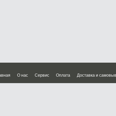
авная
О нас
Сервис
Оплата
Доставка и самовы
нтакты
Прайслист
ква, Дмитровское шоссе дом 62? стр.5 ( третий павильон от
 работы: пн.-пт. с 9 до 19.00, сб.-вс. с 10 до 17.00