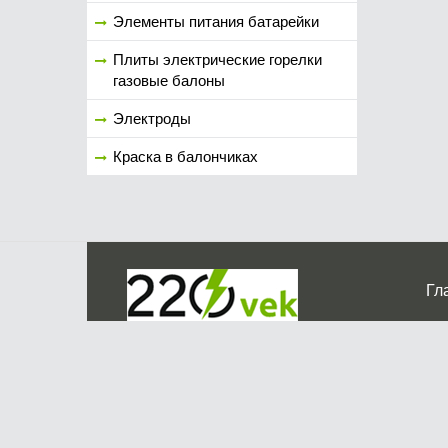
Элементы питания батарейки
Плиты электрические горелки
газовые балоны
Электроды
Краска в балончиках
Гл
Ко
г. Мос
График