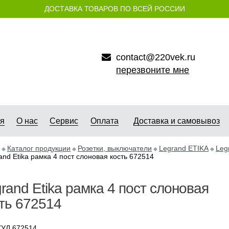
ДОСТАВКА ТОВАРОВ ПО ВСЕЙ РОССИИ
contact@220vek.ru
перезвоните мне
ая
О нас
Сервис
Оплата
Доставка и самовывоз
Каталог продукции
Розетки, выключатели
Legrand ETIKA
Leg
and Etika рамка 4 пост слоновая кость 672514
rand Etika рамка 4 пост слоновая
ть 672514
УЛ 672514