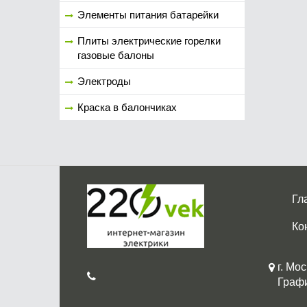
Элементы питания батарейки
Плиты электрические горелки
газовые балоны
Электроды
Краска в балончиках
Гл
Ко
г. Мос
График