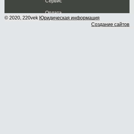
Сервис
Оплата
© 2020, 220vek
Юридическая информация
Создание сайтов
Доставка и самовывоз
Гарантия и возврат
Новости
Контакты
Прайслист
г. Москва, Дмитровское шоссе дом
62? стр.5 ( третий павильон от
Дмитровского ш.)
График работы: пн.-пт. с 9 до 19.00,
сб.-вс. с 10 до 17.00