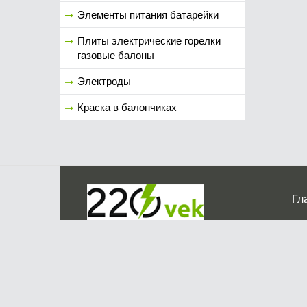
Элементы питания батарейки
Плиты электрические горелки
газовые балоны
Электроды
Краска в балончиках
Гл
Ко
г. Мос
График