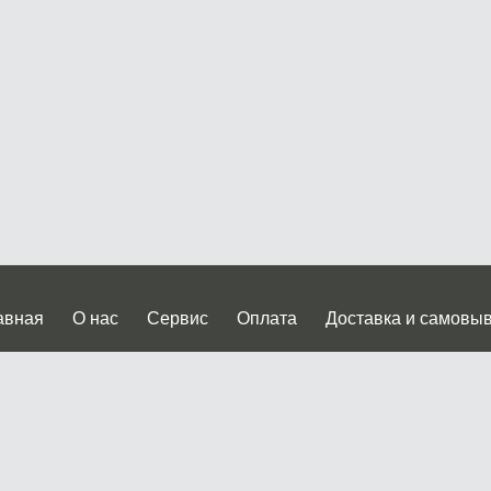
авная
О нас
Сервис
Оплата
Доставка и самовы
нтакты
Прайслист
ква, Дмитровское шоссе дом 62? стр.5 ( третий павильон от
 работы: пн.-пт. с 9 до 19.00, сб.-вс. с 10 до 17.00