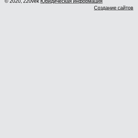
© 2020, 220vek
Юридическая информация
Создание сайтов
Доставка и самовывоз
Гарантия и возврат
Новости
Контакты
Прайслист
г. Москва, Дмитровское шоссе дом
62? стр.5 ( третий павильон от
Дмитровского ш.)
График работы: пн.-пт. с 9 до 19.00,
сб.-вс. с 10 до 17.00