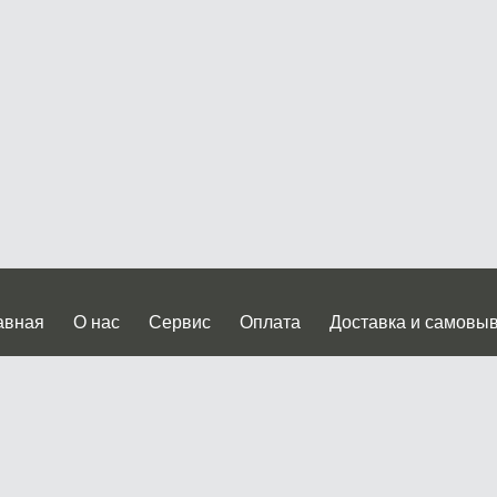
авная
О нас
Сервис
Оплата
Доставка и самовы
нтакты
Прайслист
ква, Дмитровское шоссе дом 62? стр.5 ( третий павильон от
 работы: пн.-пт. с 9 до 19.00, сб.-вс. с 10 до 17.00