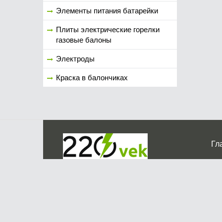
Элементы питания батарейки
Плиты электрические горелки
газовые балоны
Электроды
Краска в балончиках
Гл
Ко
г. Мос
График