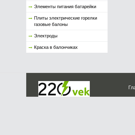
Элементы питания батарейки
Плиты электрические горелки
газовые балоны
Электроды
Краска в балончиках
Гл
Ко
г. Мос
График