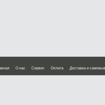
авная
О нас
Сервис
Оплата
Доставка и самовы
нтакты
Прайслист
ква, Дмитровское шоссе дом 62? стр.5 ( третий павильон от
 работы: пн.-пт. с 9 до 19.00, сб.-вс. с 10 до 17.00