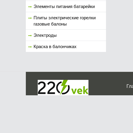
Элементы питания батарейки
Плиты электрические горелки
газовые балоны
Электроды
Краска в балончиках
Гл
Ко
г. Мос
График