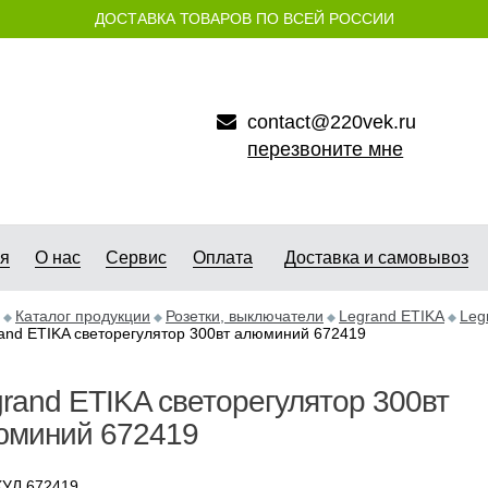
ДОСТАВКА ТОВАРОВ ПО ВСЕЙ РОССИИ
contact@220vek.ru
перезвоните мне
ая
О нас
Сервис
Оплата
Доставка и самовывоз
Каталог продукции
Розетки, выключатели
Legrand ETIKA
Leg
and ETIKA светорегулятор 300вт алюминий 672419
rand ETIKA светорегулятор 300вт
юминий 672419
УЛ 672419