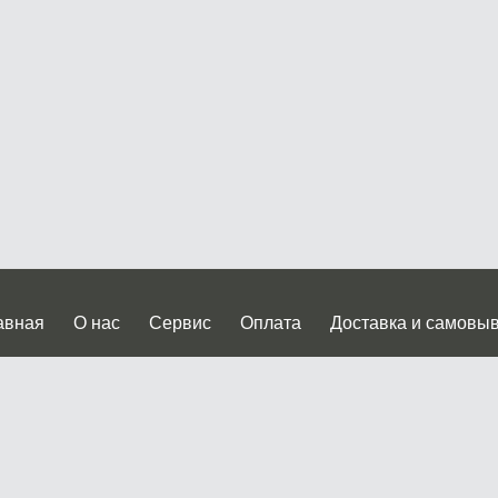
авная
О нас
Сервис
Оплата
Доставка и самовы
нтакты
Прайслист
ква, Дмитровское шоссе дом 62? стр.5 ( третий павильон от
 работы: пн.-пт. с 9 до 19.00, сб.-вс. с 10 до 17.00