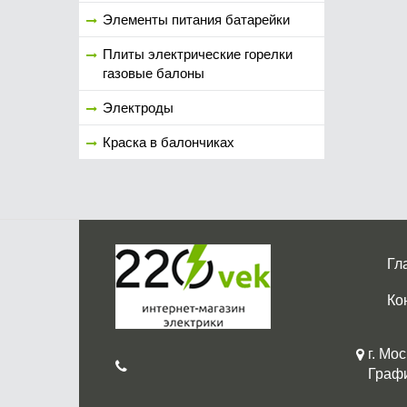
Элементы питания батарейки
Плиты электрические горелки
газовые балоны
Электроды
Краска в балончиках
Гл
Ко
г. Мос
График