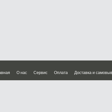
авная
О нас
Сервис
Оплата
Доставка и самовы
нтакты
Прайслист
ква, Дмитровское шоссе дом 62? стр.5 ( третий павильон от
 работы: пн.-пт. с 9 до 19.00, сб.-вс. с 10 до 17.00