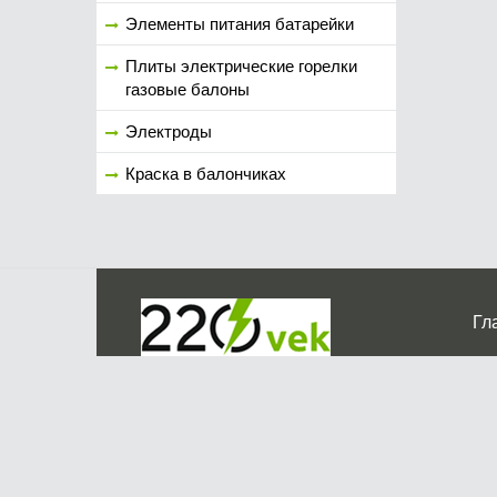
Элементы питания батарейки
Плиты электрические горелки
газовые балоны
Электроды
Краска в балончиках
Гл
Ко
г. Мос
График