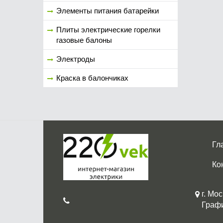
Элементы питания батарейки
Плиты электрические горелки
газовые балоны
Электроды
Краска в балончиках
Гл
Ко
г. Мос
График