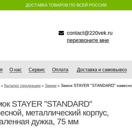
ДОСТАВКА ТОВАРОВ ПО ВСЕЙ РОССИИ
contact@220vek.ru
перезвоните мне
ая
О нас
Сервис
Оплата
Доставка и самовывоз
Каталог продукции
Замки
Замок STAYER "STANDARD" навесной
мок STAYER "STANDARD"
есной, металлический корпус,
аленная дужка, 75 мм