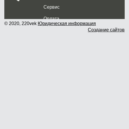
Сервис
Оплата
© 2020, 220vek
Юридическая информация
Создание сайтов
Доставка и самовывоз
Гарантия и возврат
Новости
Контакты
Прайслист
г. Москва, Дмитровское шоссе дом
62? стр.5 ( третий павильон от
Дмитровского ш.)
График работы: пн.-пт. с 9 до 19.00,
сб.-вс. с 10 до 17.00