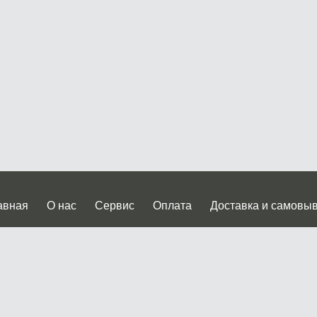
авная
О нас
Сервис
Оплата
Доставка и самовы
нтакты
Прайслист
ква, Дмитровское шоссе дом 62? стр.5 ( третий павильон от
 работы: пн.-пт. с 9 до 19.00, сб.-вс. с 10 до 17.00