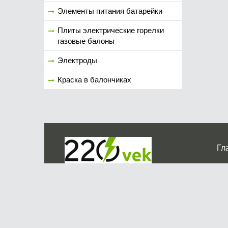
Элементы питания батарейки
Плиты электрические горелки
газовые балоны
Электроды
Краска в балончиках
Гл
Ко
г. Мос
График