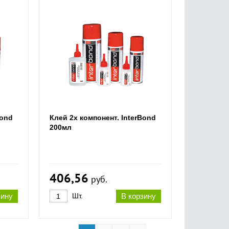
Bond
Клей 2х компонент. InterBond
200мл
406,56
руб.
зину
Шт.
В корзину