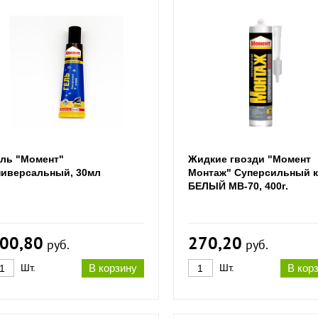
ель "Момент"
Жидкие гвозди "Момент
ниверсальный, 30мл
Монтаж" Суперсильный 
БЕЛЫЙ МВ-70, 400г.
00,80
270,20
руб.
руб.
Шт.
В корзину
Шт.
В кор