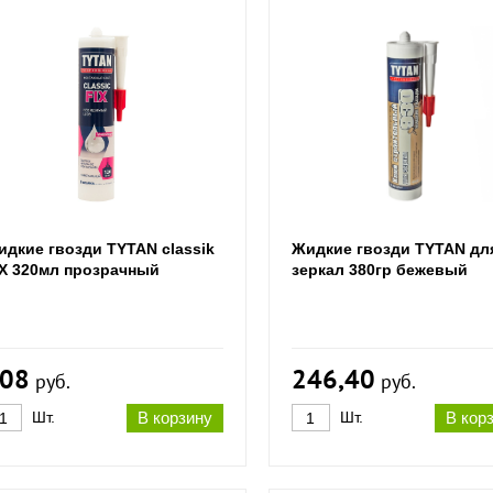
идкие гвозди TYTAN classik
Жидкие гвозди TYTAN дл
IX 320мл прозрачный
зеркал 380гр бежевый
08
246,40
руб.
руб.
Шт.
В корзину
Шт.
В кор