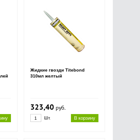
Жидкие гвозди Titebond
клей
310мл желтый
323,40
руб.
зину
Шт.
В корзину