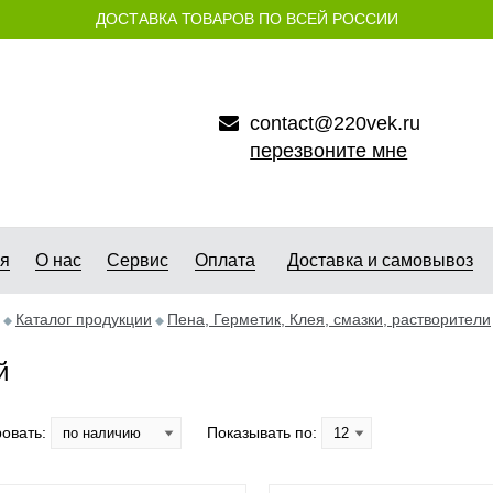
ДОСТАВКА ТОВАРОВ ПО ВСЕЙ РОССИИ
contact@220vek.ru
перезвоните мне
ая
О нас
Сервис
Оплата
Доставка и самовывоз
Каталог продукции
Пена, Герметик, Клея, смазки, растворители
й
овать:
Показывать по: