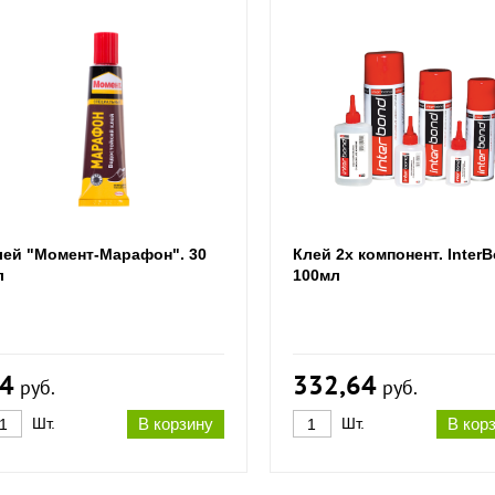
лей "Момент-Марафон". 30
Клей 2х компонент. Inter
л
100мл
4
332,64
руб.
руб.
Шт.
В корзину
Шт.
В кор