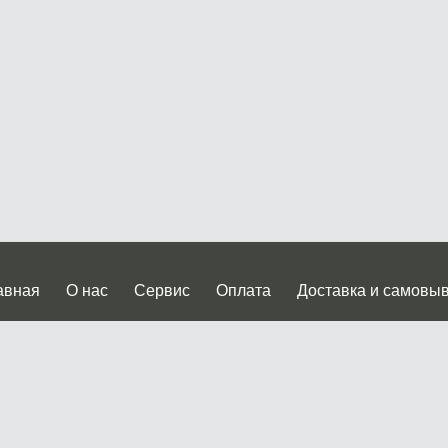
авная
О нас
Сервис
Оплата
Доставка и самовы
нтакты
Прайслист
ква, Дмитровское шоссе дом 62? стр.5 ( третий павильон от
 работы: пн.-пт. с 9 до 19.00, сб.-вс. с 10 до 17.00