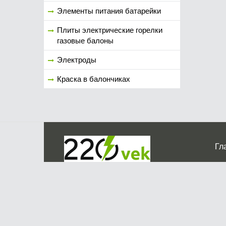
Элементы питания батарейки
Плиты электрические горелки
газовые балоны
Электроды
Краска в балончиках
Гл
Ко
г. Мос
График