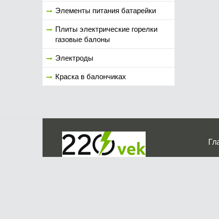
Элементы питания батарейки
Плиты электрические горелки
газовые балоны
Электроды
Краска в балончиках
Гл
Ко
г. Мос
График