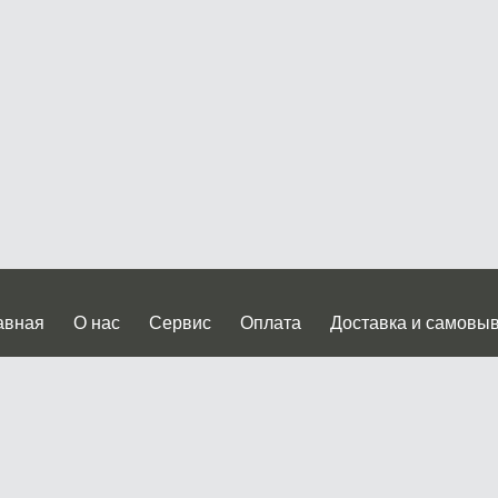
авная
О нас
Сервис
Оплата
Доставка и самовы
нтакты
Прайслист
ква, Дмитровское шоссе дом 62? стр.5 ( третий павильон от
 работы: пн.-пт. с 9 до 19.00, сб.-вс. с 10 до 17.00