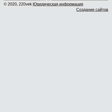
© 2020, 220vek
Юридическая информация
Создание сайтов
Доставка и самовывоз
Гарантия и возврат
Новости
Контакты
Прайслист
г. Москва, Дмитровское шоссе дом
62? стр.5 ( третий павильон от
Дмитровского ш.)
График работы: пн.-пт. с 9 до 19.00,
сб.-вс. с 10 до 17.00