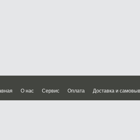
авная
О нас
Сервис
Оплата
Доставка и самовы
нтакты
Прайслист
ква, Дмитровское шоссе дом 62? стр.5 ( третий павильон от
 работы: пн.-пт. с 9 до 19.00, сб.-вс. с 10 до 17.00