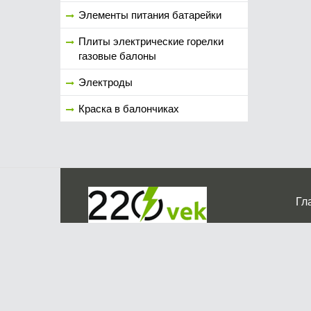
Элементы питания батарейки
Плиты электрические горелки
газовые балоны
Электроды
Краска в балончиках
Гл
Ко
г. Мос
График