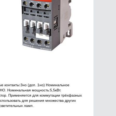
е контакты:3но (доп. 1но) Номинальное
НО. Номинальная мощность:5,5кВт.
ктор. Применяется для коммутации трёхфазных
использовать для решения множества других
осветительных ламп.