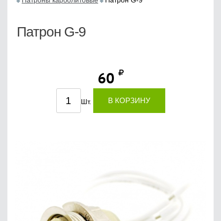
Патроны карболитовые
Патрон G-9
Патрон G-9
60
В КОРЗИНУ
Шт.