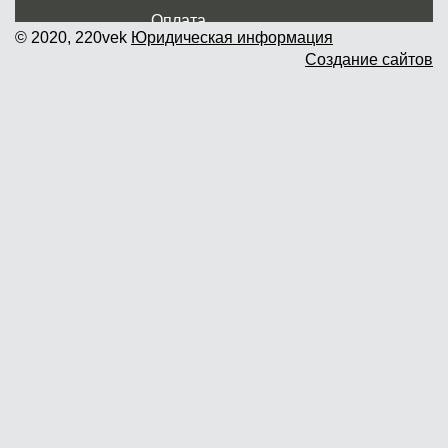
Оплата
© 2020, 220vek
Юридическая информация
Создание сайтов
Доставка и самовывоз
Гарантия и возврат
Новости
Контакты
Прайслист
г. Москва, Дмитровское шоссе дом
62? стр.5 ( третий павильон от
Дмитровского ш.)
График работы: пн.-пт. с 9 до 19.00,
сб.-вс. с 10 до 17.00