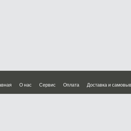
авная
О нас
Сервис
Оплата
Доставка и самовы
нтакты
Прайслист
ква, Дмитровское шоссе дом 62? стр.5 ( третий павильон от
 работы: пн.-пт. с 9 до 19.00, сб.-вс. с 10 до 17.00