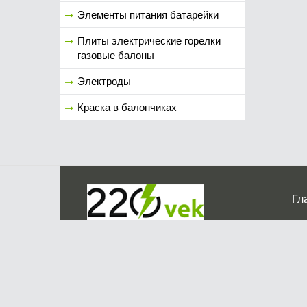
Элементы питания батарейки
Плиты электрические горелки
газовые балоны
Электроды
Краска в балончиках
Гл
Ко
г. Мос
График