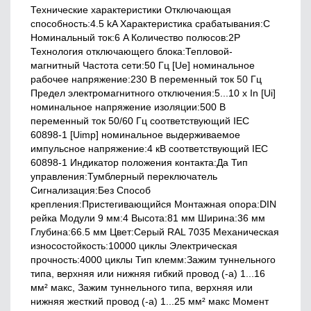
Технические характеристики Отключающая
способность:4.5 kA Характеристика срабатывания:C
Номинальный ток:6 A Количество полюсов:2P
Технология отключающего блока:Тепловой-
магнитный Частота сети:50 Гц [Ue] номинальное
рабочее напряжение:230 В переменный ток 50 Гц
Предел электромагнитного отключения:5...10 x In [Ui]
номинальное напряжение изоляции:500 В
переменный ток 50/60 Гц соответствующий IEC
60898-1 [Uimp] номинальное выдерживаемое
импульсное напряжение:4 кВ соответствующий IEC
60898-1 Индикатор положения контакта:Да Тип
управления:Тумблерный переключатель
Сигнализация:Без Способ
крепления:Пристегивающийся Монтажная опора:DIN
рейка Модули 9 мм:4 Высота:81 мм Ширина:36 мм
Глубина:66.5 мм Цвет:Серый RAL 7035 Механическая
износостойкость:10000 циклы Электрическая
прочность:4000 циклы Тип клемм:Зажим туннельного
типа, верхняя или нижняя гибкий провод (-а) 1...16
мм² макс, Зажим туннельного типа, верхняя или
нижняя жесткий провод (-а) 1...25 мм² макс Момент