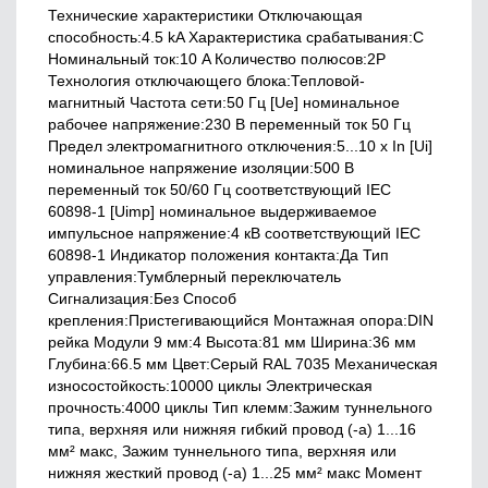
Технические характеристики Отключающая
способность:4.5 kA Характеристика срабатывания:C
Номинальный ток:10 A Количество полюсов:2P
Технология отключающего блока:Тепловой-
магнитный Частота сети:50 Гц [Ue] номинальное
рабочее напряжение:230 В переменный ток 50 Гц
Предел электромагнитного отключения:5...10 x In [Ui]
номинальное напряжение изоляции:500 В
переменный ток 50/60 Гц соответствующий IEC
60898-1 [Uimp] номинальное выдерживаемое
импульсное напряжение:4 кВ соответствующий IEC
60898-1 Индикатор положения контакта:Да Тип
управления:Тумблерный переключатель
Сигнализация:Без Способ
крепления:Пристегивающийся Монтажная опора:DIN
рейка Модули 9 мм:4 Высота:81 мм Ширина:36 мм
Глубина:66.5 мм Цвет:Серый RAL 7035 Механическая
износостойкость:10000 циклы Электрическая
прочность:4000 циклы Тип клемм:Зажим туннельного
типа, верхняя или нижняя гибкий провод (-а) 1...16
мм² макс, Зажим туннельного типа, верхняя или
нижняя жесткий провод (-а) 1...25 мм² макс Момент