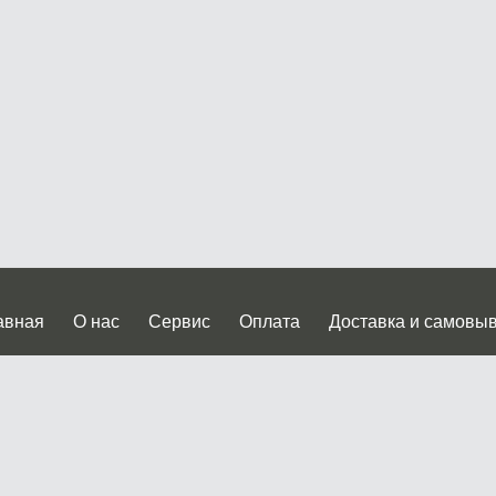
авная
О нас
Сервис
Оплата
Доставка и самовы
нтакты
Прайслист
ква, Дмитровское шоссе дом 62? стр.5 ( третий павильон от
 работы: пн.-пт. с 9 до 19.00, сб.-вс. с 10 до 17.00