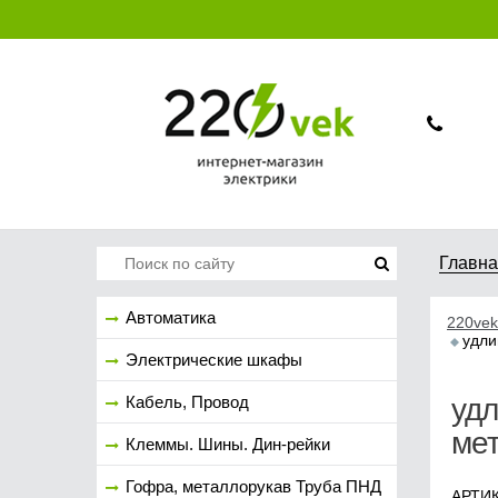
Главн
Автоматика
220vek
удли
Электрические шкафы
Кабель, Провод
удл
ме
Клеммы. Шины. Дин-рейки
Гофра, металлорукав Труба ПНД
АРТИК