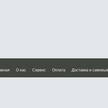
авная
О нас
Сервис
Оплата
Доставка и самовы
нтакты
Прайслист
ква, Дмитровское шоссе дом 62? стр.5 ( третий павильон от
 работы: пн.-пт. с 9 до 19.00, сб.-вс. с 10 до 17.00