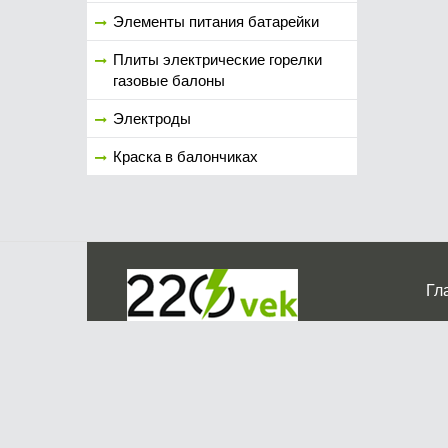
Элементы питания батарейки
Плиты электрические горелки
газовые балоны
Электроды
Краска в балончиках
Гл
Ко
г. Мос
График