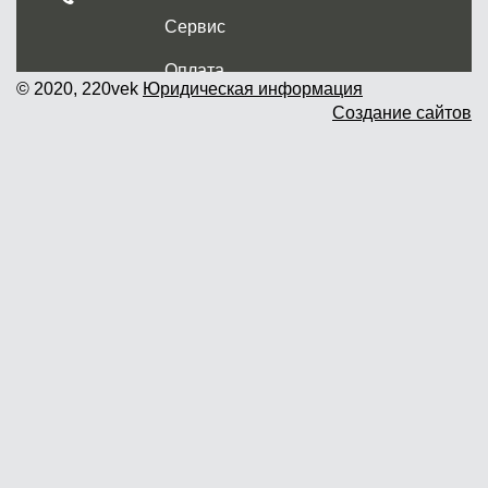
Сервис
Оплата
© 2020, 220vek
Юридическая информация
Создание сайтов
Доставка и самовывоз
Гарантия и возврат
Новости
Контакты
Прайслист
г. Москва, Дмитровское шоссе дом
62? стр.5 ( третий павильон от
Дмитровского ш.)
График работы: пн.-пт. с 9 до 19.00,
сб.-вс. с 10 до 17.00