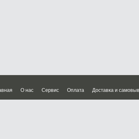
авная
О нас
Сервис
Оплата
Доставка и самовы
нтакты
Прайслист
ква, Дмитровское шоссе дом 62? стр.5 ( третий павильон от
 работы: пн.-пт. с 9 до 19.00, сб.-вс. с 10 до 17.00