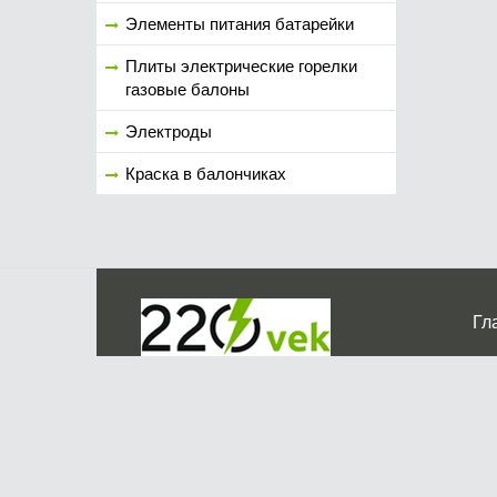
Элементы питания батарейки
Плиты электрические горелки
газовые балоны
Электроды
Краска в балончиках
Гл
Ко
г. Мос
График