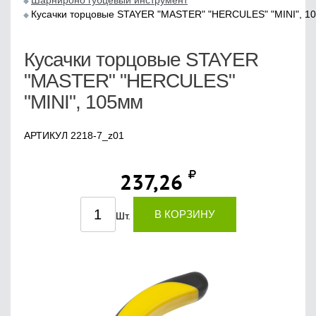
Шарнироно губцевый инструмент
Кусачки торцовые STAYER "MASTER" "HERCULES" "MINI", 1
Кусачки торцовые STAYER
"MASTER" "HERCULES"
"MINI", 105мм
АРТИКУЛ 2218-7_z01
237,26
В КОРЗИНУ
Шт.