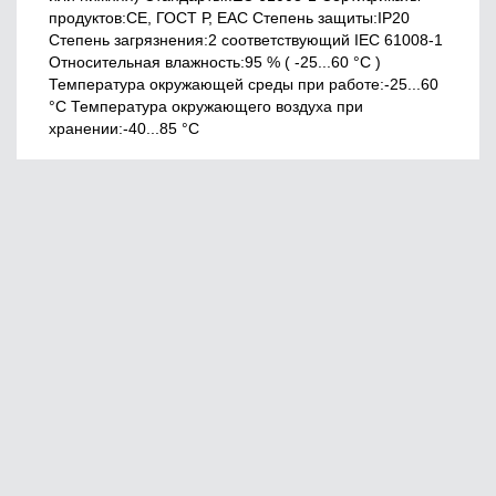
продуктов:CE, ГОСТ Р, EAC Cтепень защиты:IP20
Степень загрязнения:2 соответствующий IEC 61008-1
Относительная влажность:95 % ( -25...60 °C )
Температура окружающей среды при работе:-25...60
°C Температура окружающего воздуха при
хранении:-40...85 °C
Главная
О нас
Сервис
Оплата
© 2020, 220vek
Юридическая информация
Создание сайтов
Доставка и самовывоз