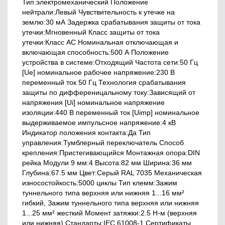
Тип:электромеханический Положение
нейтрали:Левый Чувствительность к утечке на
землю:30 мА Задержка срабатывания защиты от тока
утечки:Мгновенный Класс защиты от тока
утечки:Класс АС Номинальная отключающая и
включающая способность:500 А Положение
устройства в системе:Отходящий Частота сети:50 Гц
[Ue] номинальное рабочее напряжение:230 В
переменный ток 50 Гц Технология срабатывания
защиты по дифференицальному току:Зависящий от
напряжения [Ui] номинальное напряжение
изоляции:440 В переменный ток [Uimp] номинальное
выдерживаемое импульсное напряжение:4 кВ
Индикатор положения контакта:Да Тип
управления:Тумблерный переключатель Способ
крепления:Пристегивающийся Монтажная опора:DIN
рейка Модули 9 мм:4 Высота:82 мм Ширина:36 мм
Глубина:67.5 мм Цвет:Серый RAL 7035 Механическая
износостойкость:5000 циклы Тип клемм:Зажим
туннельного типа верхняя или нижняя 1...16 мм²
гибкий, Зажим туннельного типа верхняя или нижняя
1...25 мм² жесткий Момент затяжки:2.5 Н-м (верхняя
или нижняя) Стандарты:IEC 61008-1 Сертификаты