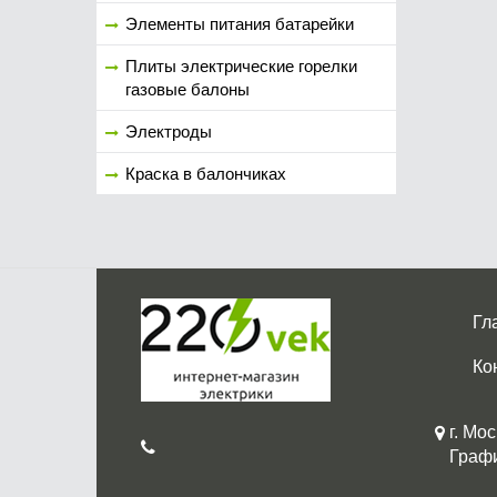
Элементы питания батарейки
Плиты электрические горелки
газовые балоны
Электроды
Краска в балончиках
Гл
Ко
г. Мос
График