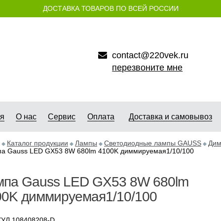
ДОСТАВКА ТОВАРОВ ПО ВСЕЙ РОССИИ
contact@220vek.ru
перезвоните мне
ая
О нас
Сервис
Оплата
Доставка и самовывоз
Каталог продукции
Лампы
Светодиодные лампы GAUSS
Дим
а Gauss LED GX53 8W 680lm 4100K диммируемая1/10/100
мпа Gauss LED GX53 8W 680lm
00K диммируемая1/10/100
УЛ 108408208-D