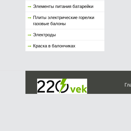
Элементы питания батарейки
Плиты электрические горелки
газовые балоны
Электроды
Краска в балончиках
Гл
Ко
г. Мос
График