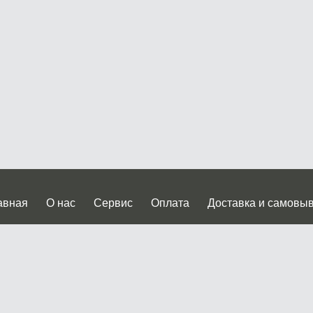
авная
О нас
Сервис
Оплата
Доставка и самовы
нтакты
Прайслист
ква, Дмитровское шоссе дом 62? стр.5 ( третий павильон от
 работы: пн.-пт. с 9 до 19.00, сб.-вс. с 10 до 17.00