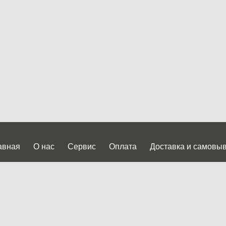
авная
О нас
Сервис
Оплата
Доставка и самовы
нтакты
Прайслист
ква, Дмитровское шоссе дом 62? стр.5 ( третий павильон от
 работы: пн.-пт. с 9 до 19.00, сб.-вс. с 10 до 17.00