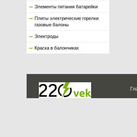
Элементы питания батарейки
Плиты электрические горелки
газовые балоны
Электроды
Краска в балончиках
Гл
Ко
г. Мос
График