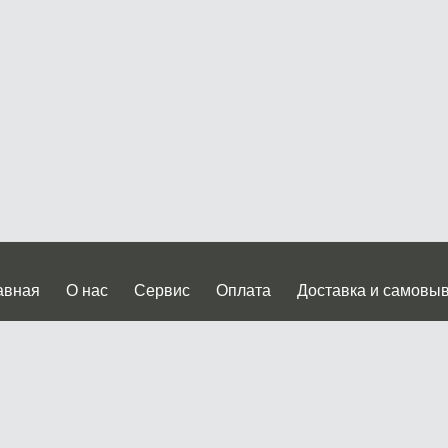
авная
О нас
Сервис
Оплата
Доставка и самовы
нтакты
Прайслист
ква, Дмитровское шоссе дом 62? стр.5 ( третий павильон от
 работы: пн.-пт. с 9 до 19.00, сб.-вс. с 10 до 17.00