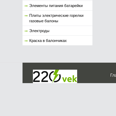
Элементы питания батарейки
Плиты электрические горелки
газовые балоны
Электроды
Краска в балончиках
Гл
Ко
г. Мос
График