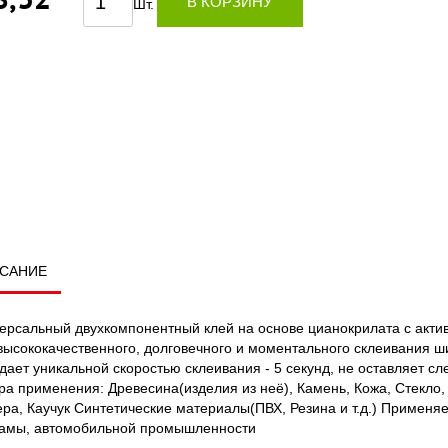
В КОРЗИНУ
Шт.
САНИЕ
ерсальный двухкомпонентный клей на основе цианокрилата с акти
высококачественного, долговечного и моментального склеивания 
дает уникальной скоростью склеивания - 5 секунд, не оставляет с
а применения: Древесина(изделия из неё), Камень, Кожа, Стекло
ра, Каучук Синтетические материалы(ПВХ, Резина и т.д.) Применяе
амы, автомобильной промышленности