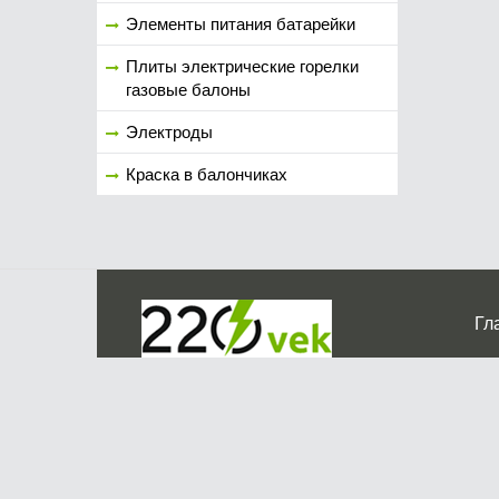
Элементы питания батарейки
Плиты электрические горелки
газовые балоны
Электроды
Краска в балончиках
Гл
Ко
г. Мос
График