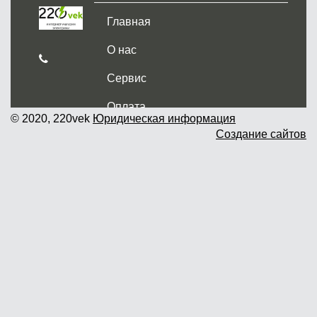
Главная
О нас
Сервис
Оплата
© 2020, 220vek
Юридическая информация
Создание сайтов
Доставка и самовывоз
Гарантия и возврат
Новости
Контакты
Прайслист
г. Москва, Дмитровское шоссе дом
62? стр.5 ( третий павильон от