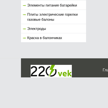
Элементы питания батарейки
Плиты электрические горелки
газовые балоны
Электроды
Краска в балончиках
Гл
Ко
г. Мос
График