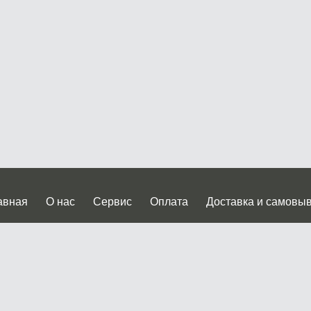
авная
О нас
Сервис
Оплата
Доставка и самовы
нтакты
Прайслист
ква, Дмитровское шоссе дом 62? стр.5 ( третий павильон от
 работы: пн.-пт. с 9 до 19.00, сб.-вс. с 10 до 17.00