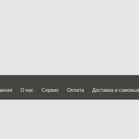
авная
О нас
Сервис
Оплата
Доставка и самовы
нтакты
Прайслист
ква, Дмитровское шоссе дом 62? стр.5 ( третий павильон от
 работы: пн.-пт. с 9 до 19.00, сб.-вс. с 10 до 17.00