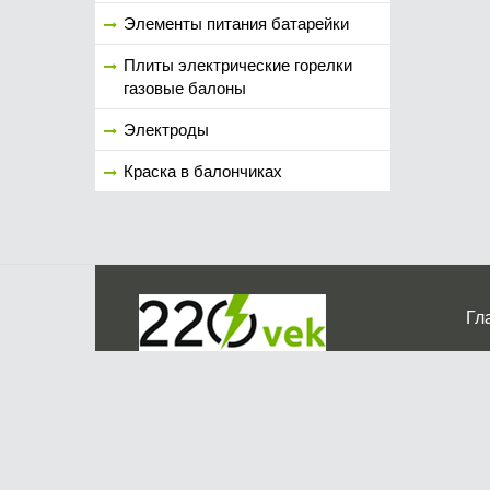
Элементы питания батарейки
Плиты электрические горелки
газовые балоны
Электроды
Краска в балончиках
Гл
Ко
г. Мос
График