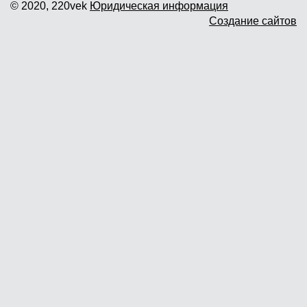
© 2020, 220vek
Юридическая информация
Создание сайтов
Доставка и самовывоз
Гарантия и возврат
Новости
Контакты
Прайслист
г. Москва, Дмитровское шоссе дом
62? стр.5 ( третий павильон от
Дмитровского ш.)
График работы: пн.-пт. с 9 до 19.00,
сб.-вс. с 10 до 17.00