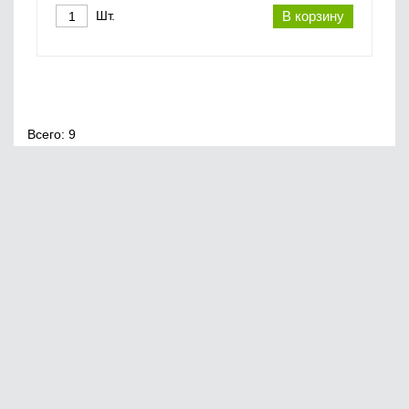
Шт.
В корзину
Всего: 9
Главная
О нас
Сервис
Оплата
© 2020, 220vek
Юридическая информация
Создание сайтов
Доставка и самовывоз