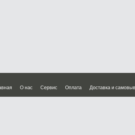
авная
О нас
Сервис
Оплата
Доставка и самовы
нтакты
Прайслист
ква, Дмитровское шоссе дом 62? стр.5 ( третий павильон от
 работы: пн.-пт. с 9 до 19.00, сб.-вс. с 10 до 17.00