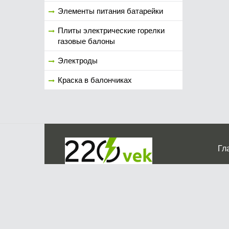
Элементы питания батарейки
Плиты электрические горелки
газовые балоны
Электроды
Краска в балончиках
Гл
Ко
г. Мос
График