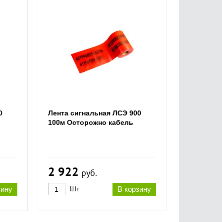
0
Лента сигнальная ЛСЭ 900
100м Осторожно кабель
2 922
руб.
зину
Шт.
В корзину