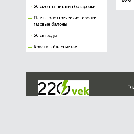
Всего:
Элементы питания батарейки
Плиты электрические горелки
газовые балоны
Электроды
Краска в балончиках
Гл
Ко
г. Мос
График