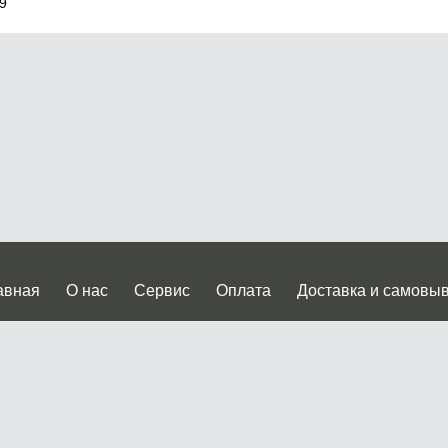
 9
авная
О нас
Сервис
Оплата
Доставка и самовы
нтакты
Прайслист
ква, Дмитровское шоссе дом 62? стр.5 ( третий павильон от
 работы: пн.-пт. с 9 до 19.00, сб.-вс. с 10 до 17.00