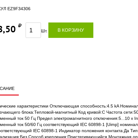
УЛ EZ9F34306
8,50
В КОРЗИНУ
Шт.
САНИЕ
ические характеристики Отключающая способность:4.5 kA Номинал
ючающего блока:Тепловой-магнитный Код кривой:C Частота сети:5
менный ток 50 Гц Предел электромагнитного отключения:5...10 x I
менный ток 50/60 Гц соответствующий IEC 60898-1 [Uimp] номин
оответствующий IEC 60898-1 Индикатор положения контакта:Да Ти
ализация:Без Способ крепления:Пристегивающийся Монтажная опо