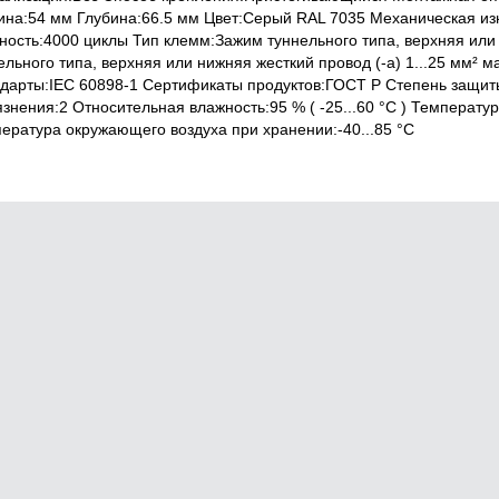
на:54 мм Глубина:66.5 мм Цвет:Серый RAL 7035 Механическая из
ность:4000 циклы Тип клемм:Зажим туннельного типа, верхняя или н
ельного типа, верхняя или нижняя жесткий провод (-а) 1...25 мм² 
дарты:IEC 60898-1 Сертификаты продуктов:ГОСТ Р Cтепень защиты
язнения:2 Относительная влажность:95 % ( -25...60 °C ) Температу
ература окружающего воздуха при хранении:-40...85 °C