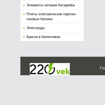
Элементы питания батарейки
Плиты электрические горелки
газовые балоны
Электроды
Краска в балончиках
Гл
Ко
г. Мос
График