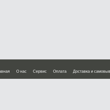
авная
О нас
Сервис
Оплата
Доставка и самовы
нтакты
Прайслист
ква, Дмитровское шоссе дом 62? стр.5 ( третий павильон от
 работы: пн.-пт. с 9 до 19.00, сб.-вс. с 10 до 17.00