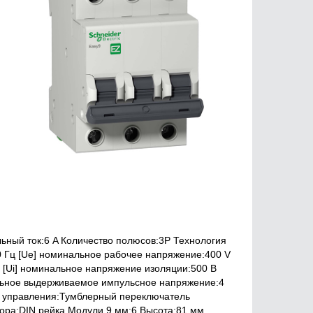
ьный ток:6 A Количество полюсов:3P Технология
0 Гц [Ue] номинальное рабочее напряжение:400 V
n [Ui] номинальное напряжение изоляции:500 В
альное выдерживаемое импульсное напряжение:4
п управления:Тумблерный переключатель
ра:DIN рейка Модули 9 мм:6 Высота:81 мм