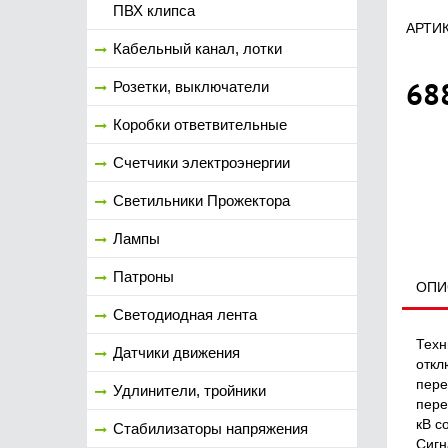
ПВХ клипса
АРТИК
Кабельный канал, лотки
68
Розетки, выключатели
Коробки ответвительные
Счетчики электроэнергии
Светильники Прожектора
Лампы
Патроны
ОПИ
Светодиодная лента
Техн
Датчики движения
откл
пере
Удлинители, тройники
пере
кВ с
Стабилизаторы напряжения
Сигн