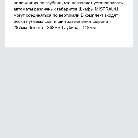
положениях по глубине, что позволяет устанавливать
автоматы различных габаритов Шкафы MISTRAL41
могут соединяться по вертикали В комплект входят
блоки нулевых шин и шин заземления ширина -
297мм Высота - 262мм Глубина - 119мм
Главная
О нас
Сервис
Оплата
© 2020, 220vek
Юридическая информация
Создание сайтов
Доставка и самовывоз
Гарантия и возврат