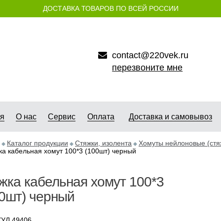
ДОСТАВКА ТОВАРОВ ПО ВСЕЙ РОССИИ
contact@220vek.ru
перезвоните мне
ая
О нас
Сервис
Оплата
Доставка и самовывоз
Каталог продукции
Стяжки, изолента
Хомуты нейлоновые (стя
ка кабельная хомут 100*3 (100шт) черный
жка кабельная хомут 100*3
0шт) черный
УЛ 49406