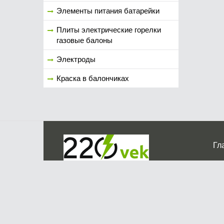
Элементы питания батарейки
Плиты электрические горелки
газовые балоны
Электроды
Краска в балончиках
Гл
Ко
г. Мос
График