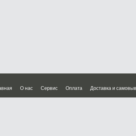
авная
О нас
Сервис
Оплата
Доставка и самовы
нтакты
Прайслист
ква, Дмитровское шоссе дом 62? стр.5 ( третий павильон от
 работы: пн.-пт. с 9 до 19.00, сб.-вс. с 10 до 17.00