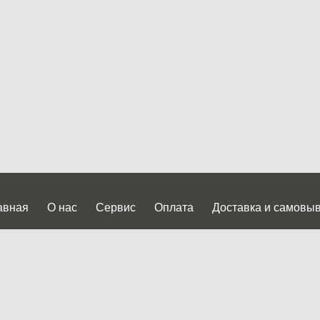
авная
О нас
Сервис
Оплата
Доставка и самовы
нтакты
Прайслист
ква, Дмитровское шоссе дом 62? стр.5 ( третий павильон от
 работы: пн.-пт. с 9 до 19.00, сб.-вс. с 10 до 17.00