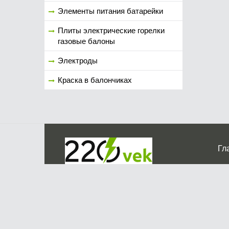
Элементы питания батарейки
Плиты электрические горелки
газовые балоны
Электроды
Краска в балончиках
Гл
Ко
г. Мос
График