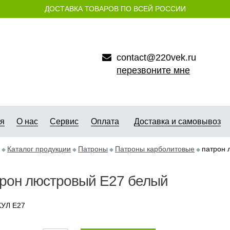
ДОСТАВКА ТОВАРОВ ПО ВСЕЙ РОССИИ
contact@220vek.ru
перезвоните мне
ая
О нас
Сервис
Оплата
Доставка и самовывоз
Каталог продукции
Патроны
Патроны карболитовые
патрон 
трон люстровый Е27 белый
УЛ E27