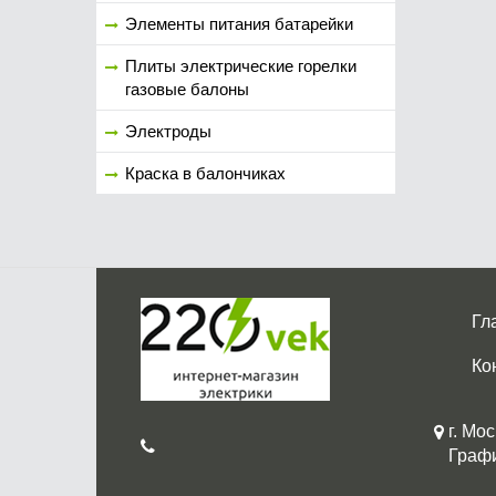
Элементы питания батарейки
Плиты электрические горелки
газовые балоны
Электроды
Краска в балончиках
Гл
Ко
г. Мос
График